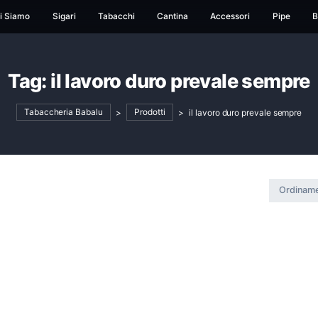
ome
Chi Siamo
Sigari
Tabacchi
Cantina
Ac
Tag:
il lavoro duro prev
Tabaccheria Babalu
>
Prodotti
>
il lavor