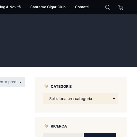
cessori
Pipe
Blog & Novità
Sanremo Cigar Club
ale sempre
o duro prevale sempre
CATEGORIE