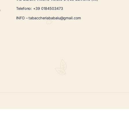
CONTATTI
Via Giardini Vittorio Veneto 54/56 Sanremo
i la nostra
Telefono:
+39 0184503473
icercati e un
ità.
INFO – tabaccheriababalu@gmail.com