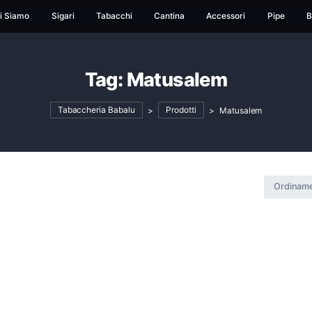
ome
Chi Siamo
Sigari
Tabacchi
Cantina
Ac
Tag:
Matusale
Tabaccheria Babalu
>
Prodotti
>