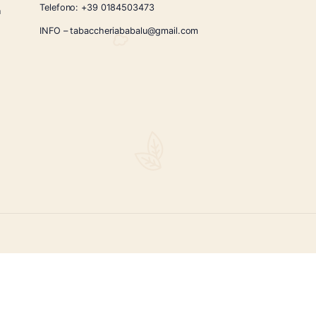
CONTATTI
Via Giardini Vittorio Veneto 54/56 Sanremo
i la nostra
Telefono:
+39 0184503473
icercati e un
ità.
INFO – tabaccheriababalu@gmail.com