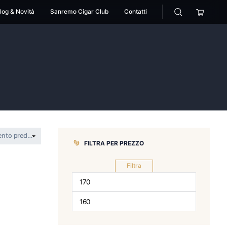
cessori
Pipe
Blog & Novità
Sanremo Cigar Club
m
Matusalem
FILTRA PER 