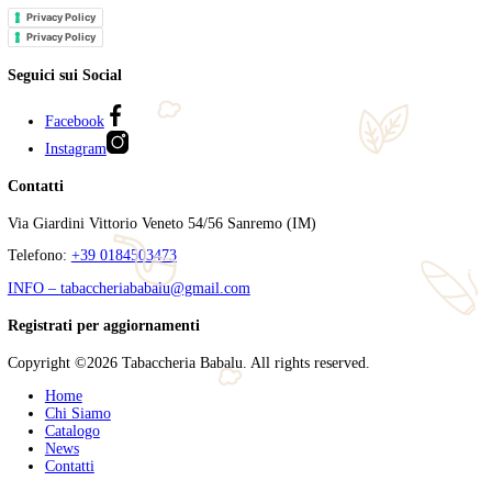
Paradiso Quintessence Epicure
€
312.00
Filtra per prezzo
Prezzo Min
Prezzo Max
Categorie
Ricerca
Cerca:
Cerca
Tabaccheria Babalù
Sigari, distillati, pipe e accessori. Scopri la nostra gamma di sigari