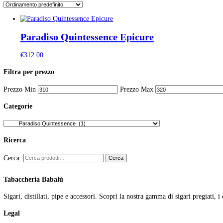
Categoria:
Paradiso Quintessen
Tabaccheria Babalu
>
Prodotti
>
Sigari
>
Sigari per Manifattura
Visualizzazione del risultato