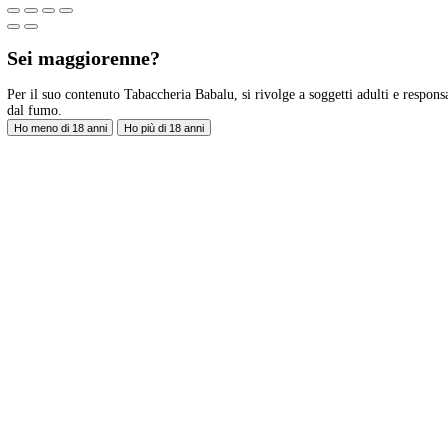
Legal
Privacy Policy
Privacy Policy
Seguici sui Social
Facebook
Instagram
Contatti
Via Giardini Vittorio Veneto 54/56 Sanremo (IM)
Telefono:
+39 0184503473
INFO – tabaccheriababalu@gmail.com
Registrati per aggiornamenti
Copyright ©2026 Tabaccheria Babalu. All rights reserved.