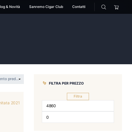
cessori
Pipe
Blog & Novità
Sanremo Cigar Club
Cuba
>
Cuba
FILTRA PER 