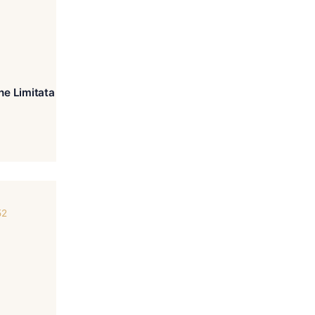
Aniversario Edizione Limitata
2021
€
3,403.00