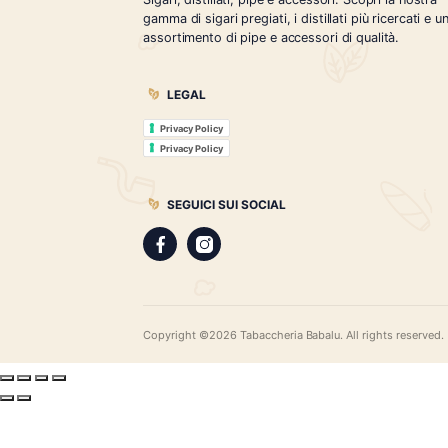
1
2
Tabaccheria Babalù
Sigari, distillati, pipe e accessori. Scopr
gamma di sigari pregiati, i distillati più r
assortimento di pipe e accessori di qual