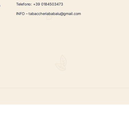
3
4
…
19
20
21
→
CONTATTI
Via Giardini Vittorio Veneto 54/56 Sanremo
i la nostra
Telefono:
+39 0184503473
icercati e un
ità.