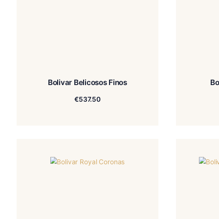
Bolivar Belicosos Finos
€
537.50