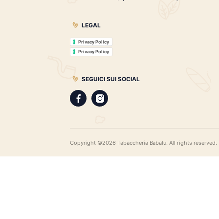
Toscano Antico 50° Anniversario
€
35.00
Tabaccheria Babalù
Sigari, distillati, pipe e accessori. Scopr
gamma di sigari pregiati, i distillati più r
assortimento di pipe e accessori di qual