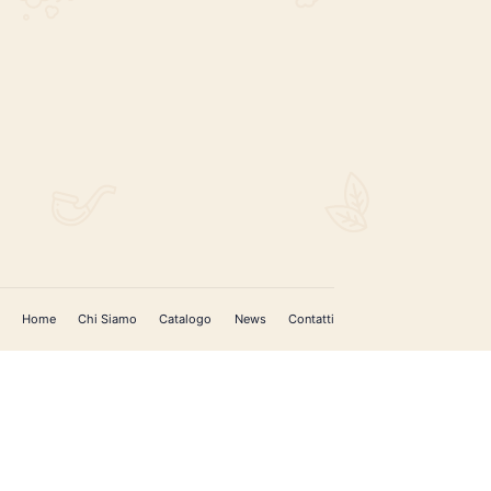
anco – Aroma Grappa
€
5.50
REGISTRATI PER AGGIORNAMENTI
 (IM)