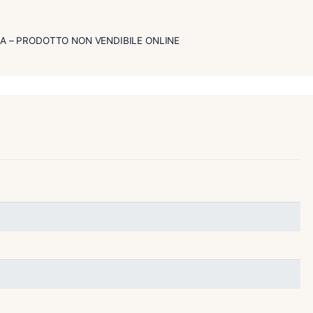
oni Limitate, viene prodotto con foglie di tabacco invecchiate
 migliori piantagioni di Pinar del Rio, ed è l’unica marca di Ha
e supplementare in botti di legno.
pecialisti Habanos
BACCHERIA – PRODOTTO NON VENDIBILE ONLINE