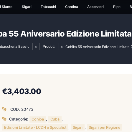
ome
Chi Siamo
Sigari
Tabacchi
Cantina
Ac
Cohiba 55 Aniversario Edizio
Tabaccheria Babalu
>
Prodotti
>
Cohiba 55 Aniver
€
3,403.00
COD:
20473