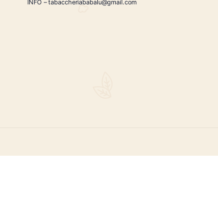
Toscanello Bi
Aroma Nocciola Dolce
€
5.90
CONTATTI
Via Giardini Vittorio Veneto 54/56 Sanremo
i la nostra
Telefono:
+39 0184503473
icercati e un
ità.
INFO – tabaccheriababalu@gmail.com