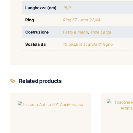
Nazionalità
Cuba
Sigaro
Formato
Victoria
Fascia
Cuba
,
Vuelta Abajo
Sottofascia
Cuba
,
Vuelta Abajo
Ripieno
Cuba
,
Vuelta Abajo
Lunghezza (cm)
15,0
Ring
Ring 57 – mm 22,44
Costruzione
Fatto a mano
,
Tripa Larga
Scatola da
10 pezzi in scatola di legno