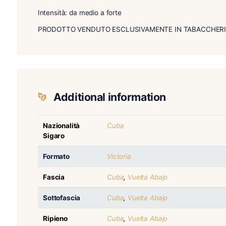
Il Cohiba 55 Aniversario, come per tutte le Edizi
prima della rollatura del sigaro, provenienti dalle
foglie di Ligero e Seco effettua una fermentazion
Prodotto esclusivo per La Casa del Habano e S
Prodotto interamente a mano, tripa larga
Intensità: da medio a forte
PRODOTTO VENDUTO ESCLUSIVAMENTE IN TA
Additional information