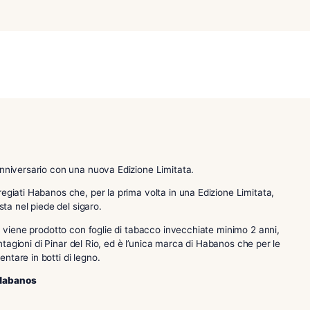
Categorie:
,
,
Cohiba
Cuba
,
,
Edizioni Limitate - LCDH e Specialist
Sigari
Si
ebra il 55 Anniversario con una nuova Edizione Limitata.
e questi pregiati Habanos che, per la prima volta in una Ediz
ativa posta nel piede del sigaro.