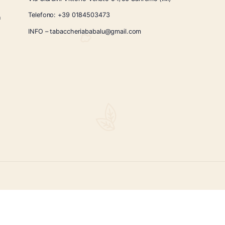
CONTATTI
Via Giardini Vittorio Veneto 54/56 Sanremo
i la nostra
Telefono:
+39 0184503473
icercati e un
ità.
INFO – tabaccheriababalu@gmail.com