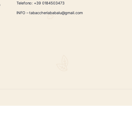
CONTATTI
Via Giardini Vittorio Veneto 54/56 Sanremo
i la nostra
Telefono:
+39 0184503473
icercati e un
ità.
INFO – tabaccheriababalu@gmail.com