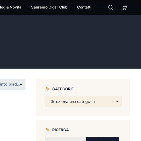
cessori
Pipe
Blog & Novità
Sanremo Cigar Club
o
>
fino largo
CATEGORIE