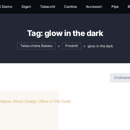
ome
Chi Siamo
Sigari
Tabacchi
Cantina
Ac
Tag:
glow in the 
Tabaccheria Babalu
>
Prodotti
>
gl