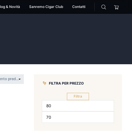
cessori
Pipe
Blog & Novità
Sanremo Cigar Club
dark
ow in the dark
FILTRA PER 