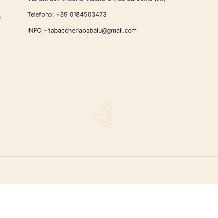
CONTATTI
Via Giardini Vittorio Veneto 54/56 Sanremo
i la nostra
Telefono:
+39 0184503473
icercati e un
ità.
INFO – tabaccheriababalu@gmail.com