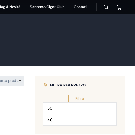
cessori
Pipe
Blog & Novità
Sanremo Cigar Club
ul
gran consul
FILTRA PER 