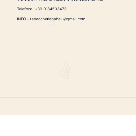
CONTATTI
Via Giardini Vittorio Veneto 54/56 Sanremo
i la nostra
Telefono:
+39 0184503473
icercati e un
ità.
INFO – tabaccheriababalu@gmail.com