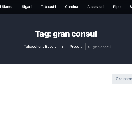
ome
Chi Siamo
Sigari
Tabacchi
Cantina
Ac
Tag:
gran cons
Tabaccheria Babalu
>
Prodotti
>