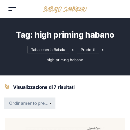
Tag:
high priming habano
Tabaccheria Babalu
>
Prodotti
>
high priming habano
Visualizzazione di 7 risultati