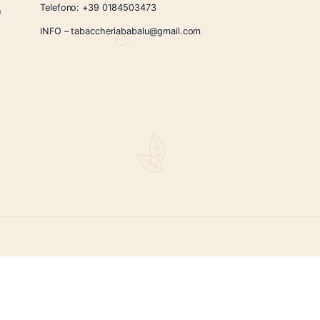
CONTATTI
Via Giardini Vittorio Veneto 54/56 Sanremo
i la nostra
Telefono:
+39 0184503473
icercati e un
ità.
INFO – tabaccheriababalu@gmail.com