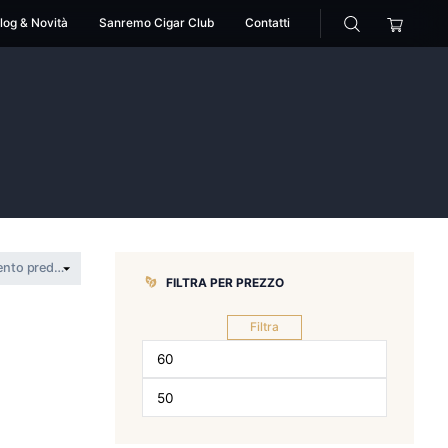
cessori
Pipe
Blog & Novità
Sanremo Cigar Club
land
gues Amesland
FILTRA PER 