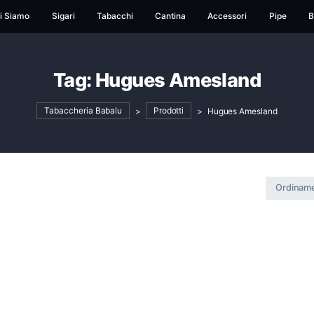
ome
Chi Siamo
Sigari
Tabacchi
Cantina
Ac
Tag:
Hugues Ames
Tabaccheria Babalu
>
Prodotti
>
Hu