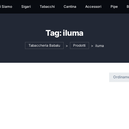
ome
Chi Siamo
Sigari
Tabacchi
Cantina
Ac
Tag:
iluma
Tabaccheria Babalu
>
Prodotti