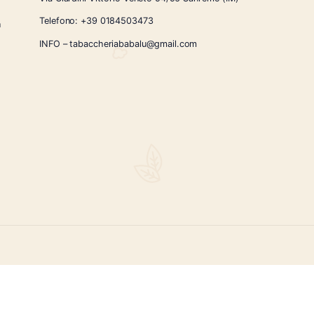
CONTATTI
Via Giardini Vittorio Veneto 54/56 Sanremo
i la nostra
Telefono:
+39 0184503473
icercati e un
ità.
INFO – tabaccheriababalu@gmail.com