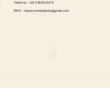
CONTATTI
Via Giardini Vittorio Veneto 54/56 Sanremo
i la nostra
Telefono:
+39 0184503473
icercati e un
ità.
INFO – tabaccheriababalu@gmail.com