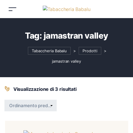
Tag:
jamastran valley
Tabaccheria Babalu
>
Prodotti
>
jamastran valley
Visualizzazione di 3 risultati