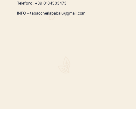
CONTATTI
Via Giardini Vittorio Veneto 54/56 Sanremo
i la nostra
Telefono:
+39 0184503473
icercati e un
ità.
INFO – tabaccheriababalu@gmail.com