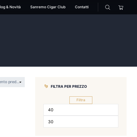
cessori
Pipe
Blog & Novità
Sanremo Cigar Club
>
jet flame
FILTRA PER 