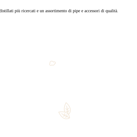
ta
a
Filtra