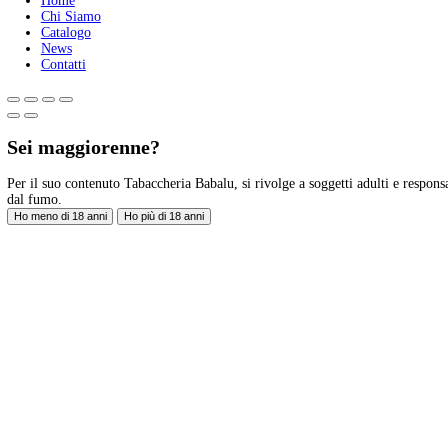
Tabaccheria Babalù
Sigari, distillati, pipe e accessori. Scopri la nostra gamma di sigari
Legal
Privacy Policy
Privacy Policy
Seguici sui Social
Facebook
Instagram
Contatti
Via Giardini Vittorio Veneto 54/56 Sanremo (IM)
Telefono:
+39 0184503473
INFO – tabaccheriababalu@gmail.com