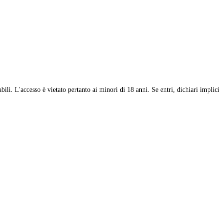
 pregiati, i distillati più ricercati e un assortimento di pipe e accesso