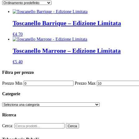
Tag:
kentucky sudamericano
Tabaccheria Babalu
>
Prodotti
>
kentucky sudamericano
Visualizzazione di 2 risultati