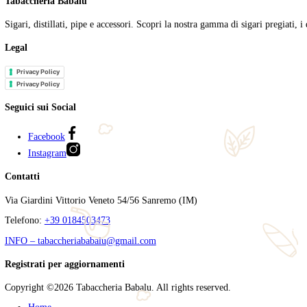
Toscanello Barrique – Edizione Limita
€
4.70
Toscanello Marrone – Edizione Limitat
€
5.40
Filtra per prezzo
Prezzo Min
Prezzo Max
Categorie
Ricerca
Cerca:
Cerca