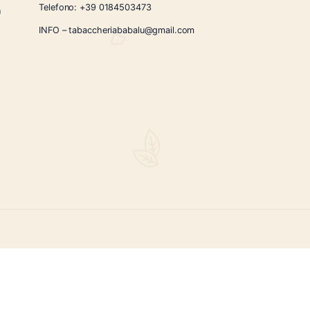
CONTATTI
Via Giardini Vittorio Veneto 54/56 Sanremo
i la nostra
Telefono:
+39 0184503473
icercati e un
ità.
INFO – tabaccheriababalu@gmail.com