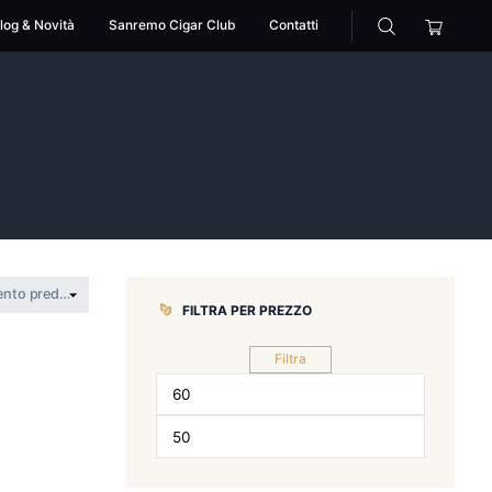
cessori
Pipe
Blog & Novità
Sanremo Cigar Club
>
Knocdu
FILTRA PER 