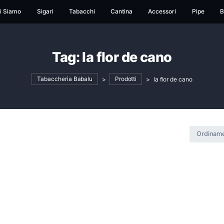
ome
Chi Siamo
Sigari
Tabacchi
Cantina
Ac
Tag:
la flor de c
Tabaccheria Babalu
>
Prodotti
>
l