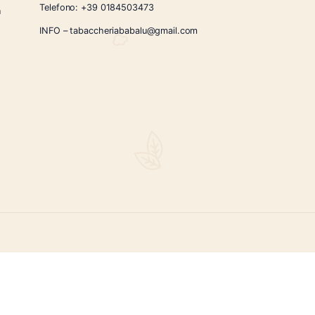
CONTATTI
Via Giardini Vittorio Veneto 54/56 Sanremo
i la nostra
Telefono:
+39 0184503473
icercati e un
ità.
INFO – tabaccheriababalu@gmail.com