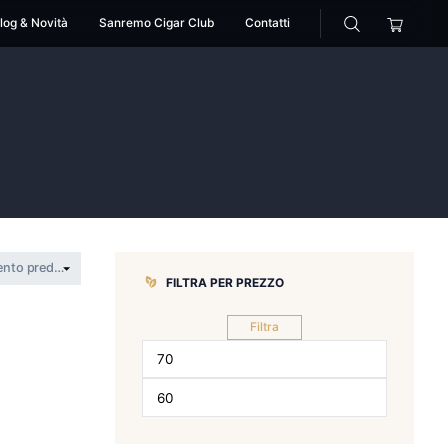
cessori
Pipe
Blog & Novità
Sanremo Cigar Club
ano
a flor de cano
FILTRA PER 