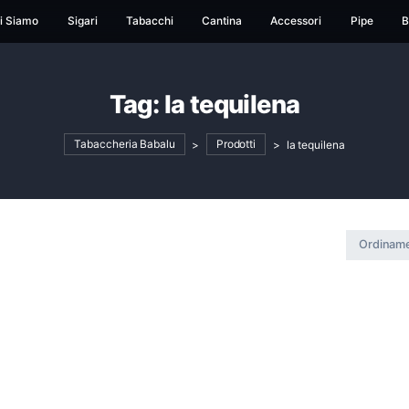
ome
Chi Siamo
Sigari
Tabacchi
Cantina
Ac
Tag:
la tequile
Tabaccheria Babalu
>
Prodotti
>