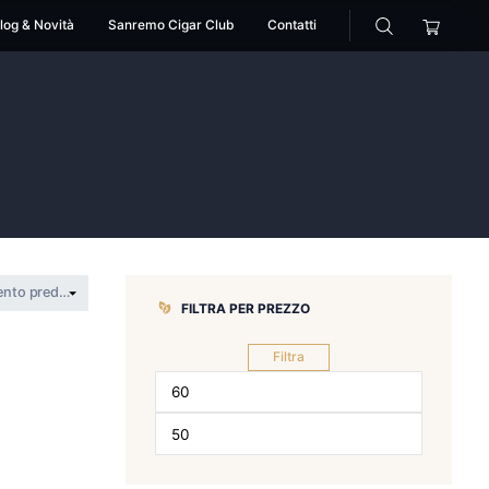
cessori
Pipe
Blog & Novità
Sanremo Cigar Club
na
la tequilena
FILTRA PER 