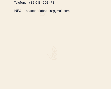
CONTATTI
Via Giardini Vittorio Veneto 54/56 Sanremo
i la nostra
Telefono:
+39 0184503473
icercati e un
ità.
INFO – tabaccheriababalu@gmail.com