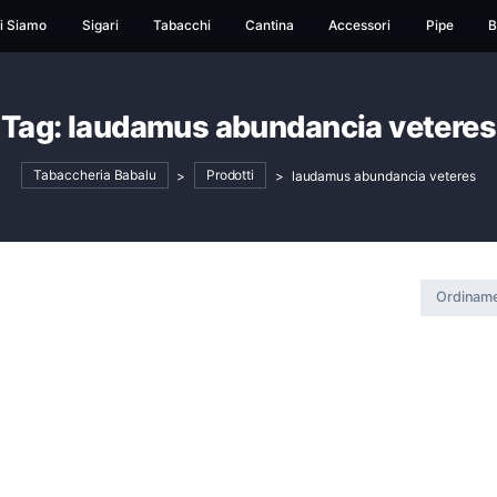
ome
Chi Siamo
Sigari
Tabacchi
Cantina
Ac
Tag:
laudamus abundanc
Tabaccheria Babalu
>
Prodotti
>
laudamus