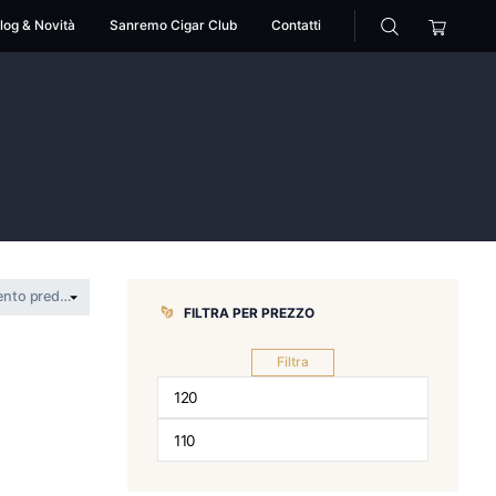
cessori
Pipe
Blog & Novità
Sanremo Cigar Club
ia veteres
 abundancia veteres
FILTRA PER 