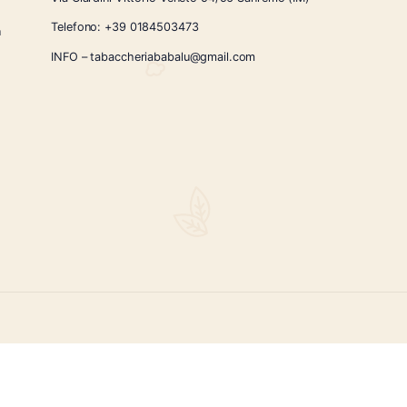
CONTATTI
Via Giardini Vittorio Veneto 54/56 Sanremo
i la nostra
Telefono:
+39 0184503473
icercati e un
ità.
INFO – tabaccheriababalu@gmail.com