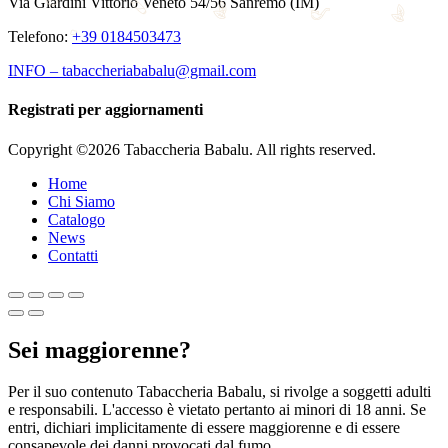
Via Giardini Vittorio Veneto 54/56 Sanremo (IM)
Telefono:
+39 0184503473
INFO – tabaccheriababalu@gmail.com
Registrati per aggiornamenti
Copyright ©2026 Tabaccheria Babalu. All rights reserved.
Home
Chi Siamo
Catalogo
News
Contatti
Sei maggiorenne?
Per il suo contenuto Tabaccheria Babalu, si rivolge a soggetti adulti
e responsabili. L'accesso è vietato pertanto ai minori di 18 anni. Se
entri, dichiari implicitamente di essere maggiorenne e di essere
consapevole dei danni provocati dal fumo.