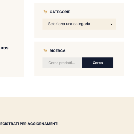
CATEGORIE
r de Copan Linea Puros
RICERCA
Robusto
€
180.00