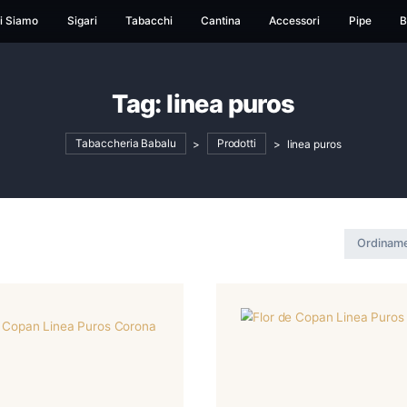
ome
Chi Siamo
Sigari
Tabacchi
Cantina
Ac
Tag:
linea puro
Tabaccheria Babalu
>
Prodotti
>