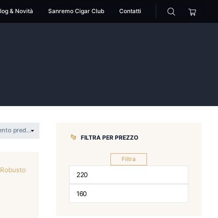
cessori
Pipe
Blog & Novità
Sanremo Cigar Club
s
linea puros
FILTRA PER 