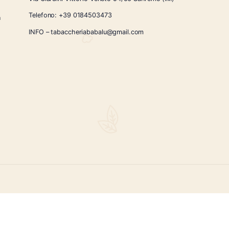
CONTATTI
Via Giardini Vittorio Veneto 54/56 Sanremo
i la nostra
Telefono:
+39 0184503473
icercati e un
ità.
INFO – tabaccheriababalu@gmail.com