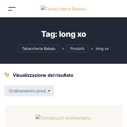
Tag:
long xo
Tabaccheria Babalu
>
Prodotti
>
long xo
Visualizzazione del risultato