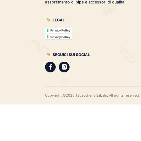
Tabaccheria Babalù
Sigari, distillati, pipe e accessori. Scopr
gamma di sigari pregiati, i distillati più r
assortimento di pipe e accessori di qual
LEGAL
Privacy Policy
Privacy Policy
SEGUICI SUI SOCIAL