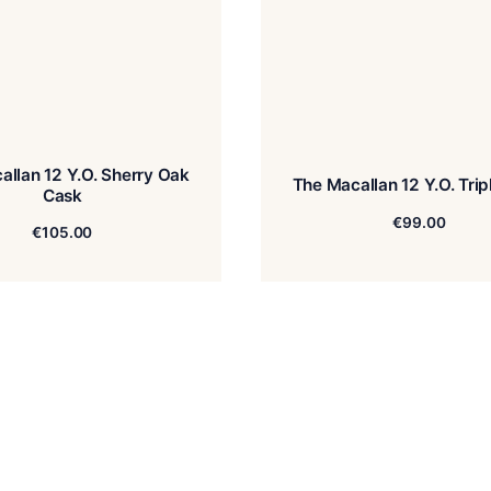
The Macallan 12 Y.O. Sherry Oak
The Ma
Cask
€
105.00