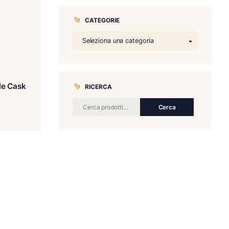
CATEGORIE
callan 12 Y.O. Triple Cask
RICERCA
€
99.00