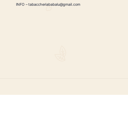
CONTATTI
Via Giardini Vittorio Veneto 54/56 Sanremo
i la nostra
Telefono:
+39 0184503473
icercati e un
ità.
INFO – tabaccheriababalu@gmail.com