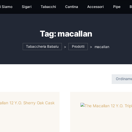
ome
Chi Siamo
Sigari
Tabacchi
Cantina
Ac
Tag:
macallan
Tabaccheria Babalu
>
Prodotti