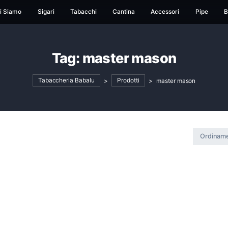
ome
Chi Siamo
Sigari
Tabacchi
Cantina
Ac
Tag:
master ma
Tabaccheria Babalu
>
Prodotti
>
m