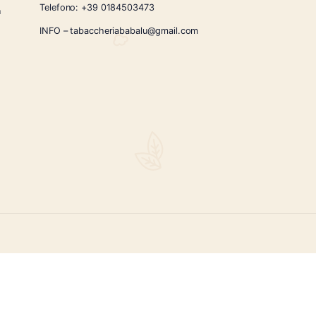
CONTATTI
Via Giardini Vittorio Veneto 54/56 Sanremo
i la nostra
Telefono:
+39 0184503473
icercati e un
ità.
INFO – tabaccheriababalu@gmail.com