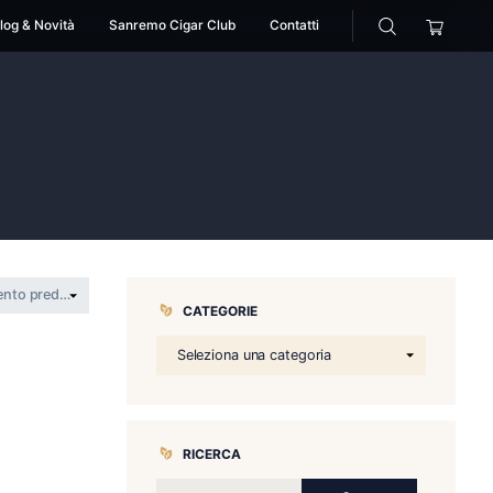
cessori
Pipe
Blog & Novità
Sanremo Cigar Club
son
aster mason
CATEGORIE