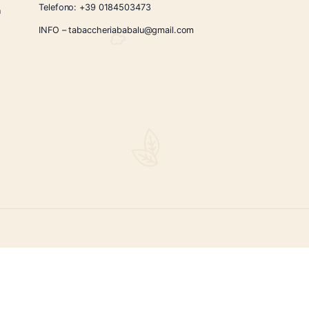
CONTATTI
Via Giardini Vittorio Veneto 54/56 Sanremo
i la nostra
Telefono:
+39 0184503473
icercati e un
ità.
INFO – tabaccheriababalu@gmail.com