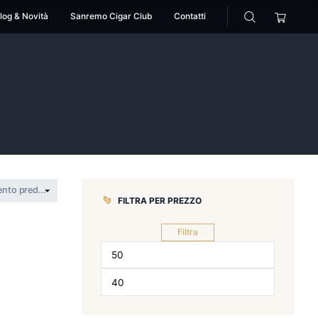
cessori
Pipe
Blog & Novità
Sanremo Cigar Club
>
matafina
FILTRA PER 