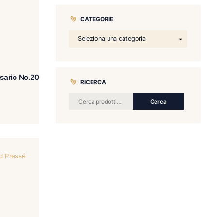
CATEGORIE
lva Collecion Aniversario No.20
RICERCA
Sampler
€
76.00