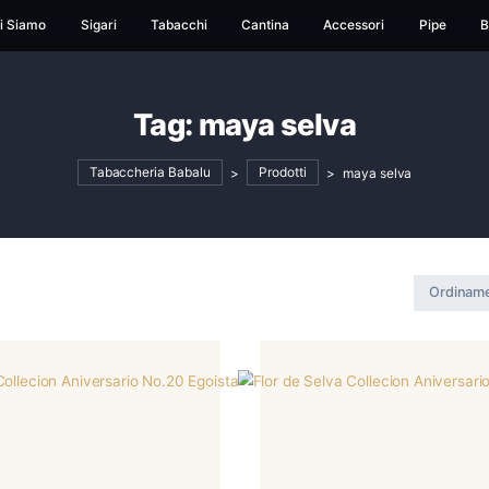
ome
Chi Siamo
Sigari
Tabacchi
Cantina
Ac
Tag:
maya selv
Tabaccheria Babalu
>
Prodotti
>