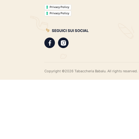
Tabaccheria Babalù
Sigari, distillati, pipe e accessori. Scopr
gamma di sigari pregiati, i distillati più r
assortimento di pipe e accessori di qual
LEGAL
Privacy Policy
Privacy Policy