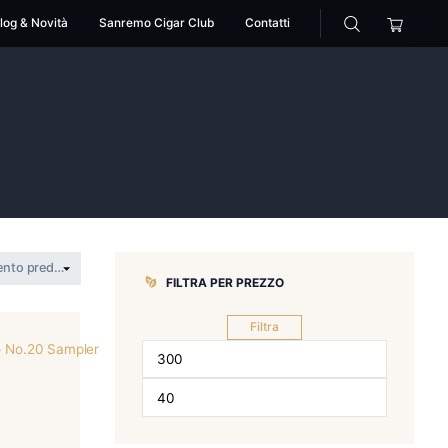
cessori
Pipe
Blog & Novità
Sanremo Cigar Club
a
maya selva
FILTRA PER 