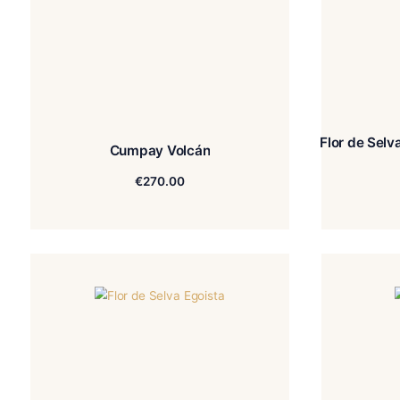
Flo
Cumpay Volcán
€
270.00