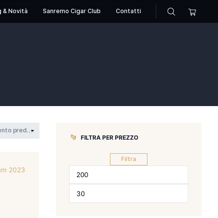
sori
Pipe
Blog & Novità
Sanremo Cigar Club
C
m
millennium
FILTRA PER 