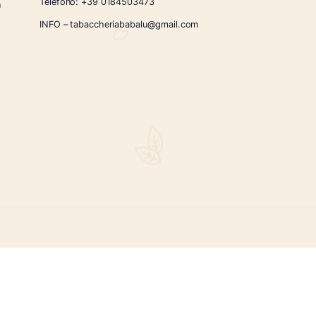
CONTATTI
Via Giardini Vittorio Veneto 54/56 Sanremo
i la nostra
Telefono:
+39 0184503473
icercati e un
ità.
INFO – tabaccheriababalu@gmail.com