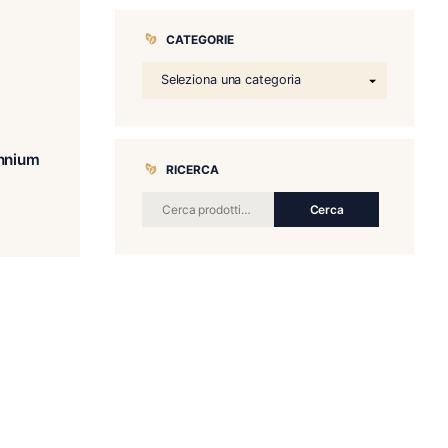
CATEGORIE
ano Originale Millennium
RICERCA
2023
€
195.00