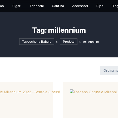
Chi Siamo
Sigari
Tabacchi
Cantina
Acces
Tag:
millenniu
Tabaccheria Babalu
>
Prodotti
>