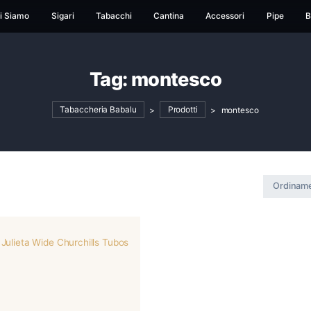
ome
Chi Siamo
Sigari
Tabacchi
Cantina
Ac
Tag:
montesc
Tabaccheria Babalu
>
Prodotti