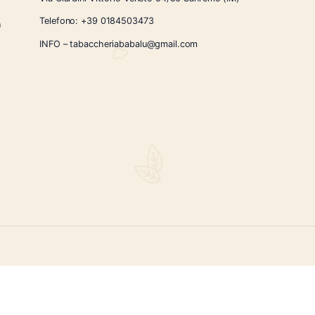
CONTATTI
Via Giardini Vittorio Veneto 54/56 Sanremo
i la nostra
Telefono:
+39 0184503473
icercati e un
ità.
INFO – tabaccheriababalu@gmail.com