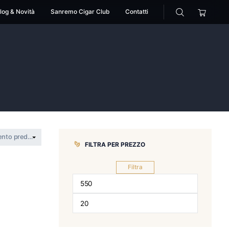
cessori
Pipe
Blog & Novità
Sanremo Cigar Club
o
>
montesco
FILTRA PER 