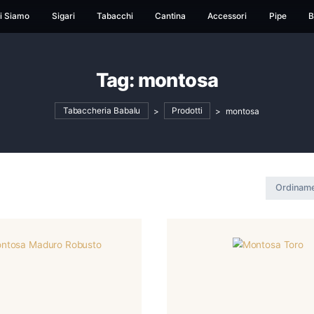
ome
Chi Siamo
Sigari
Tabacchi
Cantina
Ac
Tag:
montosa
Tabaccheria Babalu
>
Prodotti