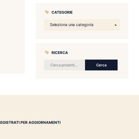
CATEGORIE
Montosa Toro
RICERCA
€
132.00