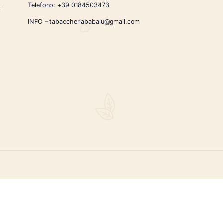
CONTATTI
Via Giardini Vittorio Veneto 54/56 Sanremo
i la nostra
Telefono:
+39 0184503473
icercati e un
ità.
INFO – tabaccheriababalu@gmail.com