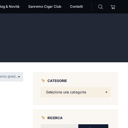
cessori
Pipe
Blog & Novità
Sanremo Cigar Club
too
autical tattoo
CATEGORIE