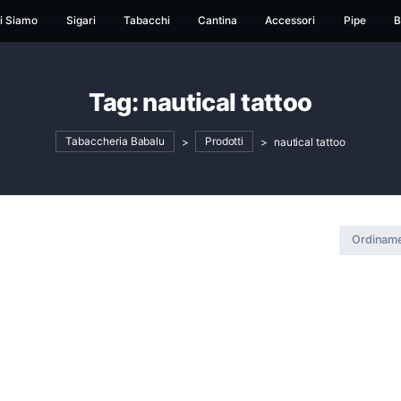
ome
Chi Siamo
Sigari
Tabacchi
Cantina
Ac
Tag:
nautical tat
Tabaccheria Babalu
>
Prodotti
>
n