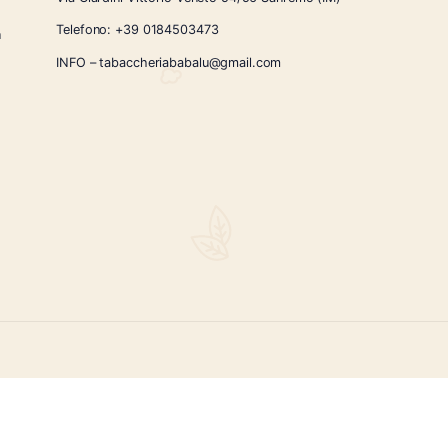
CONTATTI
Via Giardini Vittorio Veneto 54/56 Sanremo
i la nostra
Telefono:
+39 0184503473
icercati e un
ità.
INFO – tabaccheriababalu@gmail.com