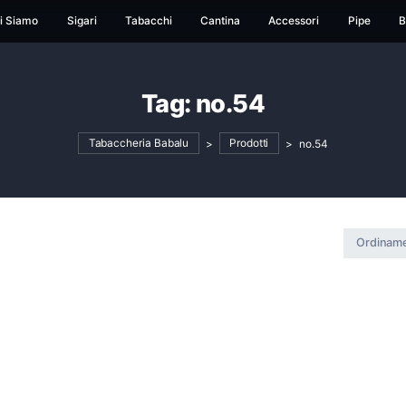
ome
Chi Siamo
Sigari
Tabacchi
Cantina
Ac
Tag:
no.54
Tabaccheria Babalu
>
Prodotti