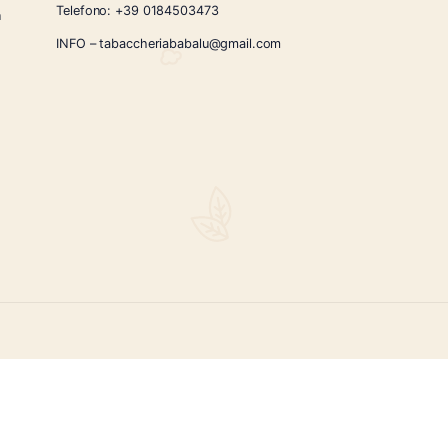
CONTATTI
Via Giardini Vittorio Veneto 54/56 Sanremo
i la nostra
Telefono:
+39 0184503473
icercati e un
ità.
INFO – tabaccheriababalu@gmail.com