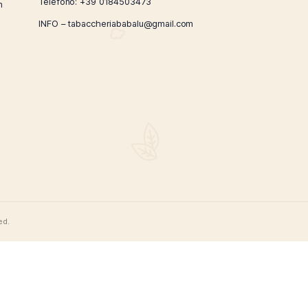
CONTATTI
Via Giardini Vittorio Veneto 54/56 Sanremo
i la nostra
Telefono:
+39 0184503473
ricercati e un
ità.
INFO – tabaccheriababalu@gmail.com