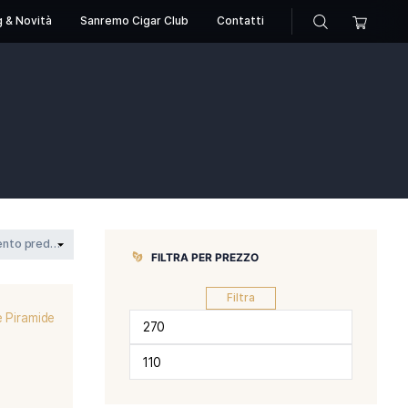
sori
Pipe
Blog & Novità
Sanremo Cigar Club
C
gustin
ncho san agustin
FILTRA PER 