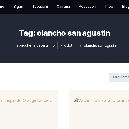
Chi Siamo
Sigari
Tabacchi
Cantina
Acces
Tag:
olancho san a
Tabaccheria Babalu
>
Prodotti
>
ola