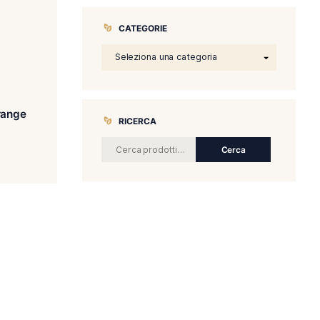
CATEGORIE
nudo Inspirado Orange
RICERCA
Piramide
€
115.00