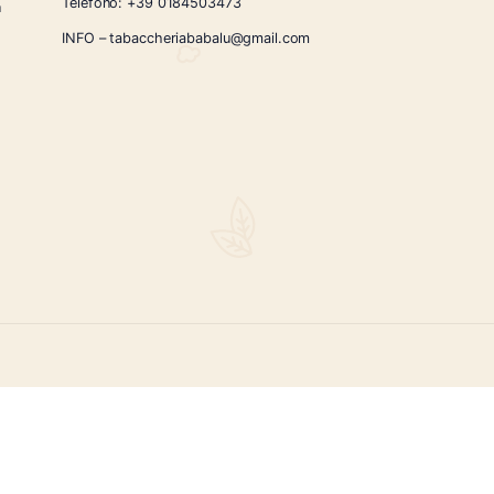
CONTATTI
Via Giardini Vittorio Veneto 54/56 Sanremo
i la nostra
Telefono:
+39 0184503473
icercati e un
ità.
INFO – tabaccheriababalu@gmail.com