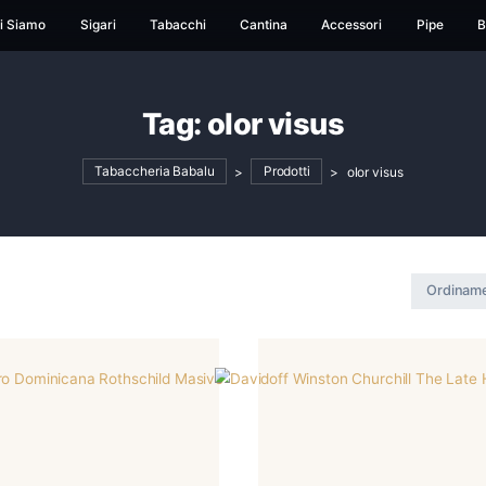
ome
Chi Siamo
Sigari
Tabacchi
Cantina
Ac
Tag:
olor visu
Tabaccheria Babalu
>
Prodotti