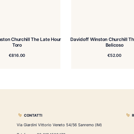
on Churchill The Late Hour
Davidoff W
Toro
€
816.00