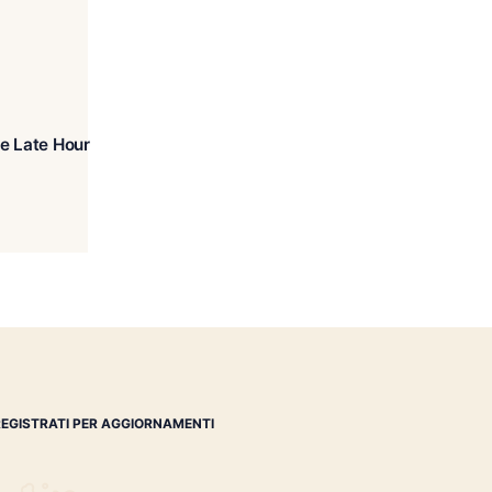
inston Churchill The Late Hour
Belicoso
€
52.00