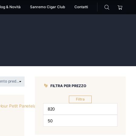
cessori
Pipe
Blog & Novità
Sanremo Cigar Club
s
>
olor visus
FILTRA PER 