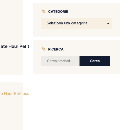
CATEGORIE
RICERCA
Panetela
€
59.00