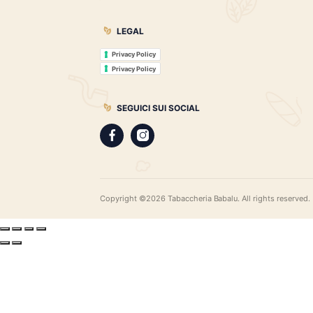
Tabaccheria Babalù
Sigari, distillati, pipe e accessori. Scopr
gamma di sigari pregiati, i distillati più r
assortimento di pipe e accessori di qual
LEGAL
Privacy Policy
Privacy Policy
SEGUICI SUI SOCIAL