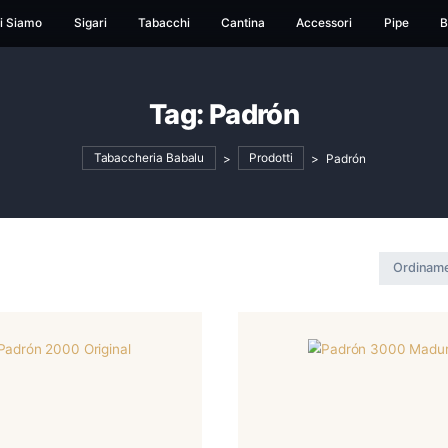
ome
Chi Siamo
Sigari
Tabacchi
Cantina
Ac
Tag:
Padrón
Tabaccheria Babalu
>
Prodotti