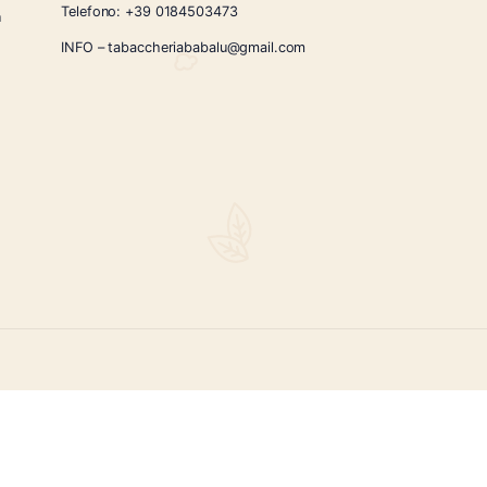
CONTATTI
Via Giardini Vittorio Veneto 54/56 Sanremo
i la nostra
Telefono:
+39 0184503473
icercati e un
ità.
INFO – tabaccheriababalu@gmail.com