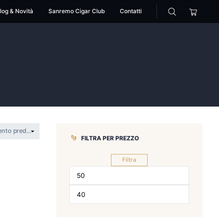
cessori
Pipe
Blog & Novità
Sanremo Cigar Club
t
>
père labat
FILTRA PER 