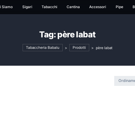
ome
Chi Siamo
Sigari
Tabacchi
Cantina
Ac
Tag:
père laba
Tabaccheria Babalu
>
Prodotti