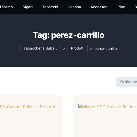
ome
Chi Siamo
Sigari
Tabacchi
Cantina
Ac
Tag:
perez-carri
Tabaccheria Babalu
>
Prodotti
>