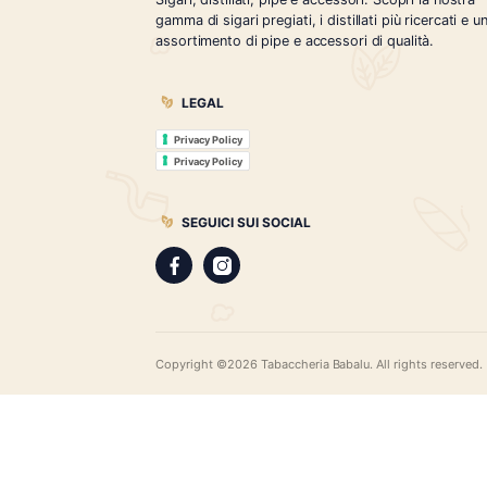
Tabaccheria Babalù
Sigari, distillati, pipe e accessori. Scopr
gamma di sigari pregiati, i distillati più r
assortimento di pipe e accessori di qual