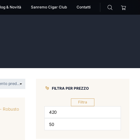
cessori
Pipe
Blog & Novità
Sanremo Cigar Club
llo
perez-carrillo
FILTRA PER 