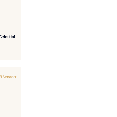
z-Carrillo Encore – Celestial
€
410.00