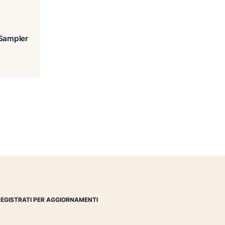
z-Carrillo Triumph Sampler
€
59.00