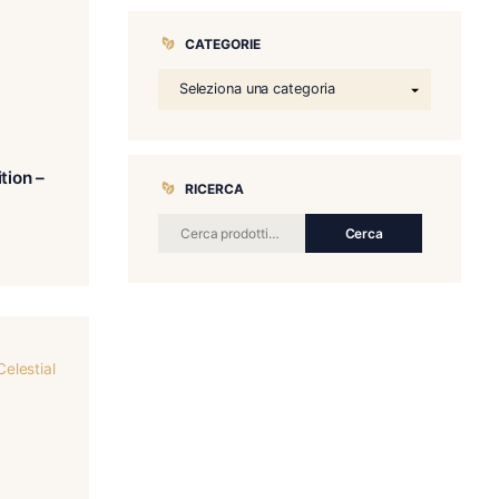
CATEGORIE
os EPC Cabinet Edition –
RICERCA
Robusto
€
280.00