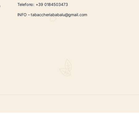
1
2
→
CONTATTI
Via Giardini Vittorio Veneto 54/56 Sanremo
i la nostra
Telefono:
+39 0184503473
icercati e un
ità.