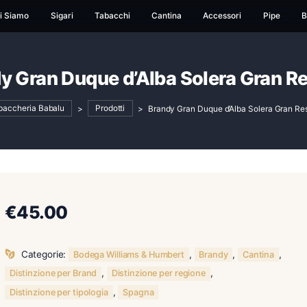
ome
Chi Siamo
Sigari
Tabacchi
Cantina
Ac
Brandy Gran Duque d’Alba Sol
Tabaccheria Babalu
>
Prodotti
>
Brandy Gran Duqu
€
45.00
Categorie:
,
Bodega Williams & Humbert
Bra