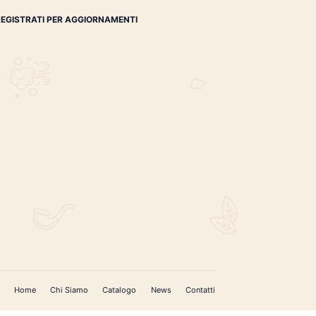
li Marconi 42
€
32.50
REGISTRATI PER AGGIORNAMENTI
 (IM)