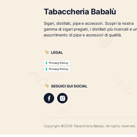
Ron Flor de Caña Centenario 12
Ca
Años
€
42.00
Tabaccheria Babalù
Sigari, distillati, pipe e accessori. Scopr
gamma di sigari pregiati, i distillati più r