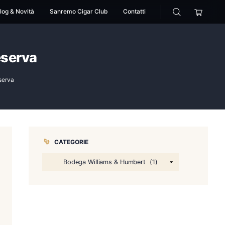
cessori
Pipe
Blog & Novità
Sanremo Cigar Club
era Gran Reserva
e d’Alba Solera Gran Reserva
CATEGORIE
,
,
ndy
Cantina