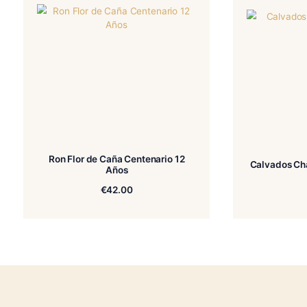
Zuccheri /
No
Additivi
Related products