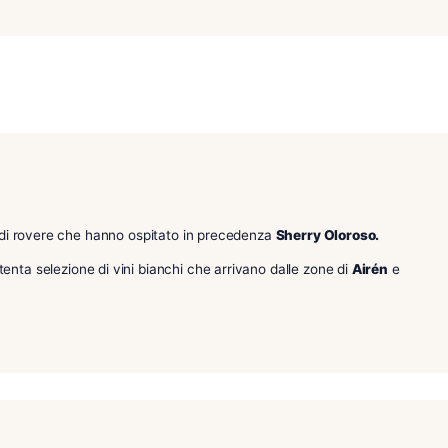
,
,
Distinzione per Brand
Distinzione per regione
,
Distinzione per tipologia
Spagna
re in botti di rovere che hanno ospitato in precedenza
Sherr
 da una attenta selezione di vini bianchi che arrivano dalle 