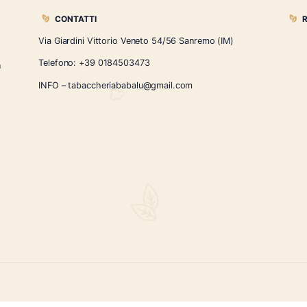
lvados Charles de Granville Fine
Gin Po
€
42.00
CONTATTI
Via Giardini Vittorio Veneto 54/56 Sanremo
i la nostra
Telefono:
+39 0184503473
icercati e un