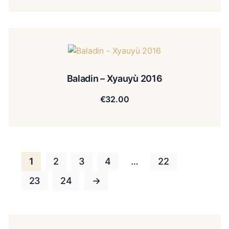
Baladin – Xyauyù 2016
€
32.00
1
2
3
4
…
22
23
24
→