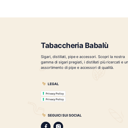
Baladin – Birra di Natale Noel
Gentile
Ar
€
16.00