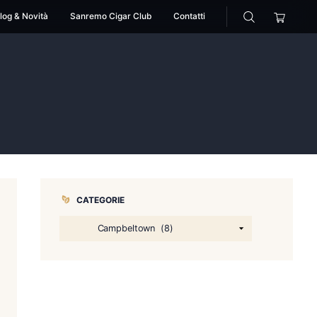
cessori
Pipe
Blog & Novità
Sanremo Cigar Club
YO
ringbank 10 YO
CATEGORIE
,
nzione per Brand