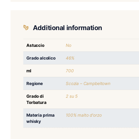
Naso: frutteto di pere con una traccia di torba, v
Palato: malto, quercia, spezie, noce moscata e c
Finale: dolce con un persistente formicolio salato
Additional information
Astuccio
No
Grado alcolico
46%
ml
700