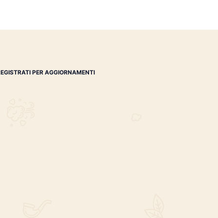
Edmond Gin
€
52.00