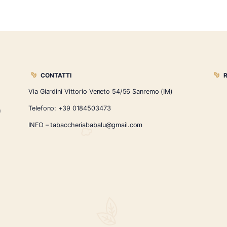
Château de Bordeneuve –
Sir 
magnac Bordeneuve Trois Étoiles
€
42.00