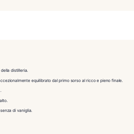
,
Distinzione per regione
Distinzione per tipologi
,
Springbank
Whisky
la gamma della distilleria.
herry, è eccezionalmente equilibrato dal primo sorso al ricco
liato a 46%.