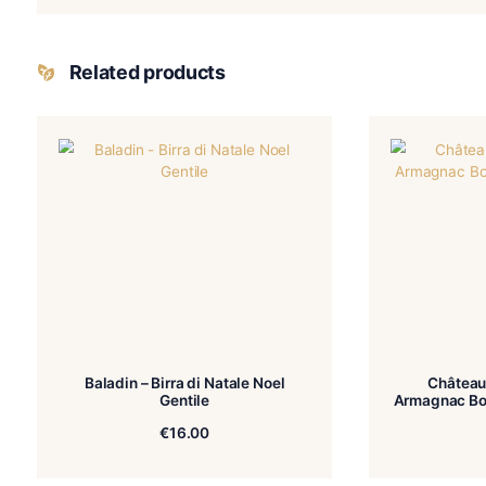
Regione
Scozia – Campbeltown
Grado di
2 su 5
Torbatura
Materia prima
100% malto d'orzo
whisky
Related products