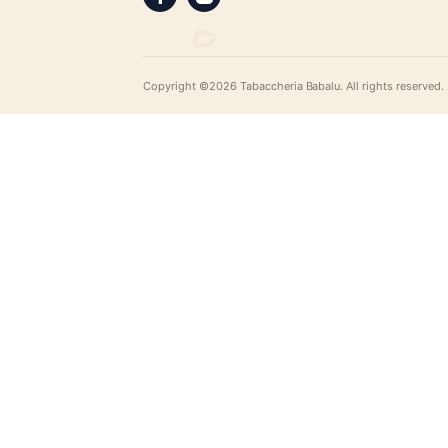
Tabaccheria Babalù
Sigari, distillati, pipe e accessori. Scopr
gamma di sigari pregiati, i distillati più r
assortimento di pipe e accessori di qual
LEGAL
Privacy Policy
Privacy Policy
SEGUICI SUI SOCIAL