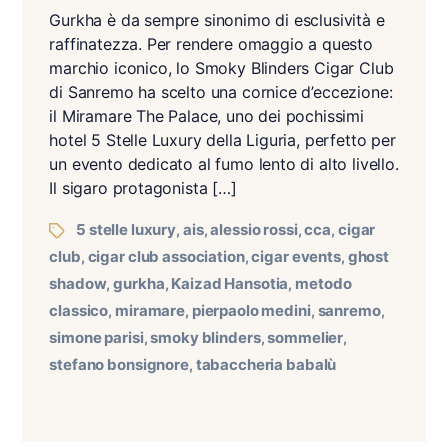
Gurkha è da sempre sinonimo di esclusività e
raffinatezza. Per rendere omaggio a questo
marchio iconico, lo Smoky Blinders Cigar Club
di Sanremo ha scelto una cornice d’eccezione:
il Miramare The Palace, uno dei pochissimi
hotel 5 Stelle Luxury della Liguria, perfetto per
un evento dedicato al fumo lento di alto livello.
Il sigaro protagonista […]
5 stelle luxury
ais
alessio rossi
cca
cigar
,
,
,
,
club
cigar club association
cigar events
ghost
,
,
,
shadow
gurkha
Kaizad Hansotia
metodo
,
,
,
classico
miramare
pierpaolo medini
sanremo
,
,
,
,
simone parisi
smoky blinders
sommelier
,
,
,
stefano bonsignore
tabaccheria babalù
,