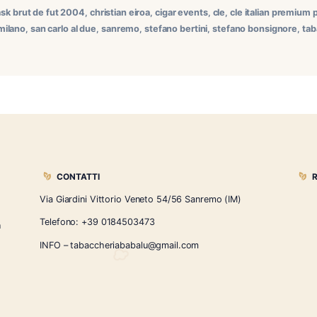
oi della Tabaccheria Babalù di Sanremo siamo stati invitati
emium della CLE Cigar Company. L’evento, organizzato da Lor
hristian Eiroa, ci ha permesso di […]
,
b.l.s. srl
,
cask brut de fut 2004
,
christian eiroa
,
cigar events
,
cl
um cigars
,
milano
,
san carlo al due
,
sanremo
,
stefano bertini
,
st
CONTATTI
Via Giardini Vittorio Veneto 54/56 Sanremo
i la nostra