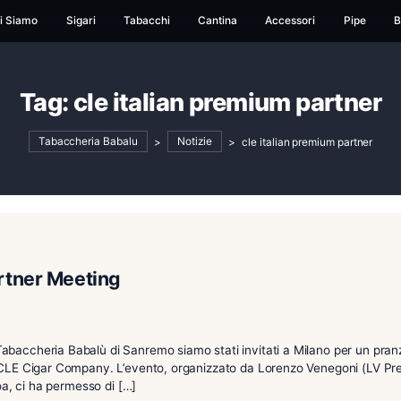
ome
Chi Siamo
Sigari
Tabacchi
Cantina
Ac
Tag:
cle italian premiu
Tabaccheria Babalu
>
Notizie
>
cle ital
mium Partner Meeting