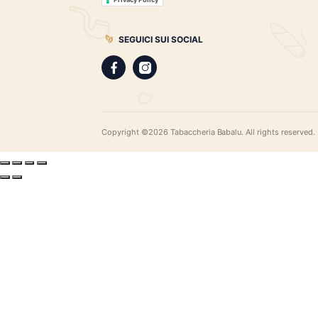
gamma di sigari pregiati, i distillati più r
assortimento di pipe e accessori di qual
LEGAL
Privacy Policy
Privacy Policy
SEGUICI SUI SOCIAL
Copyright ©2026 Tabaccheria Babalu. All righ