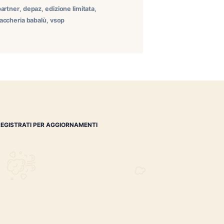
 a Milano per un pranzo speciale dedicato al mondo del
enzo Venegoni (LV Premium Cigars) e Stefano Bertini
e
,
cle italian premium partner
,
depaz
,
edizione limitata
,
efano bonsignore
,
tabaccheria babalù
,
vsop
REGISTRATI PER AGGIORNAMENTI
 (IM)