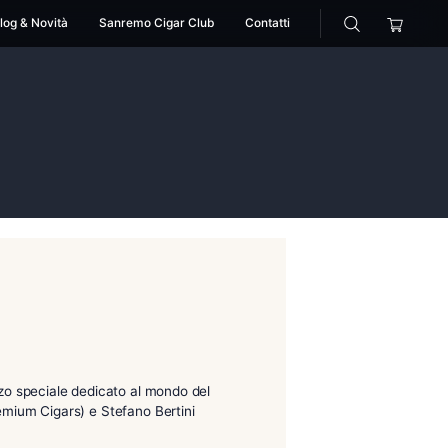
cessori
Pipe
Blog & Novità
Sanremo Cigar Club
m partner
ian premium partner