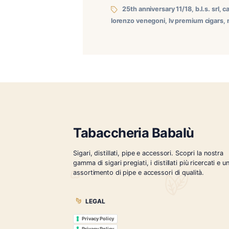
Domenica 11 Maggio 2025 n
fumo lento e ai sigari pr
(B.L.S. Srl) per conto di C
25th anniversary 11/18
lorenzo venegoni
,
lv premi
Tabaccheria Babalù
Sigari, distillati, pipe e accessori. Scopr