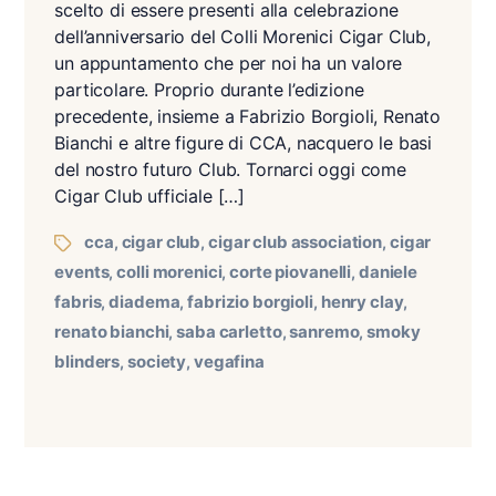
scelto di essere presenti alla celebrazione
dell’anniversario del Colli Morenici Cigar Club,
un appuntamento che per noi ha un valore
particolare. Proprio durante l’edizione
precedente, insieme a Fabrizio Borgioli, Renato
Bianchi e altre figure di CCA, nacquero le basi
del nostro futuro Club. Tornarci oggi come
Cigar Club ufficiale […]
cca
cigar club
cigar club association
cigar
,
,
,
events
colli morenici
corte piovanelli
daniele
,
,
,
fabris
diadema
fabrizio borgioli
henry clay
,
,
,
,
renato bianchi
saba carletto
sanremo
smoky
,
,
,
blinders
society
vegafina
,
,