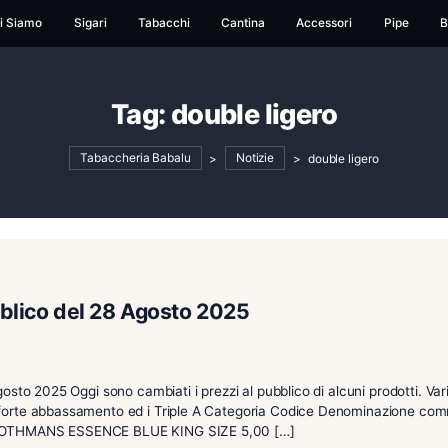
ome
Chi Siamo
Sigari
Tabacchi
Cantina
Ac
Tag:
double lige
Tabaccheria Babalu
>
Notizie
>
d
i al pubblico del 28 Agosto 2025