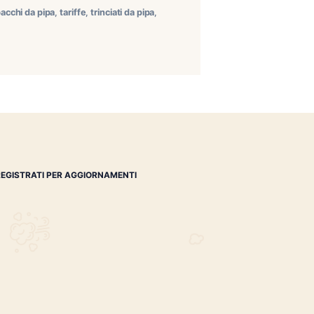
di alcuni prodotti. Variazioni che vedono protagonisti i
ce Denominazione commerciale Prezzo per confezione (€)
te
,
sigari
,
tabacchi
,
tabacchi da pipa
,
tariffe
,
trinciati da pipa
,
REGISTRATI PER AGGIORNAMENTI
 (IM)