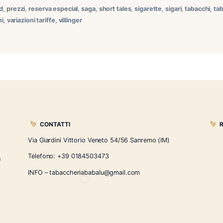
co del 28 Agosto 2025 Oggi sono cambiati i prezzi al pubblico 
 e Saga in forte abbassamento ed i Triple A Categoria Codi
rette 3009 ROTHMANS ESSENCE BLUE KING SIZE 5,00 […]
ominicana
,
lfd
,
prezzi
,
reserva especial
,
saga
,
short tales
,
sigaret
e a
,
variazioni
,
variazioni tariffe
,
villinger
CONTATTI
Via Giardini Vittorio Veneto 54/56 Sanremo
i la nostra