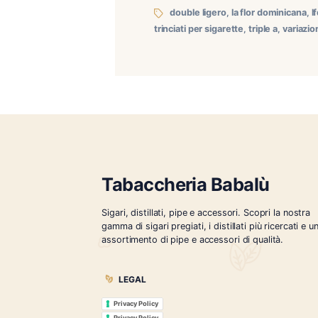
Variazioni prezzi al pubbli
sigari La Flod Dominicana
Tipo di confezione Siga
double ligero
,
la flor d
trinciati per sigarette
,
tripl
Tabaccheria Babalù
Sigari, distillati, pipe e accessori. Scopr