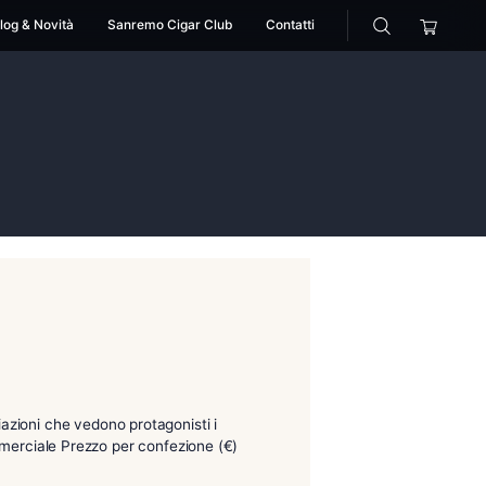
cessori
Pipe
Blog & Novità
Sanremo Cigar Club
ro
ouble ligero