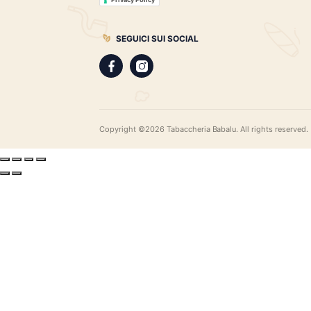
gamma di sigari pregiati, i distillati più r
assortimento di pipe e accessori di qual
LEGAL
Privacy Policy
Privacy Policy
SEGUICI SUI SOCIAL
Copyright ©2026 Tabaccheria Babalu. All righ