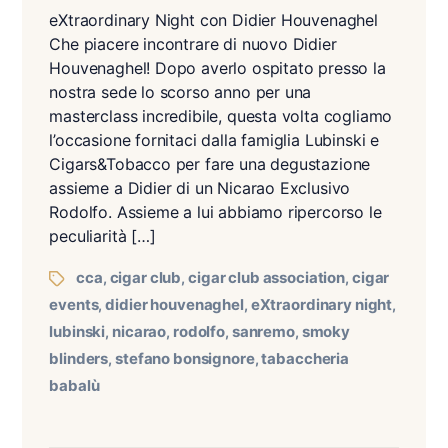
eXtraordinary Night con Didier Houvenaghel
Che piacere incontrare di nuovo Didier
Houvenaghel! Dopo averlo ospitato presso la
nostra sede lo scorso anno per una
masterclass incredibile, questa volta cogliamo
l’occasione fornitaci dalla famiglia Lubinski e
Cigars&Tobacco per fare una degustazione
assieme a Didier di un Nicarao Exclusivo
Rodolfo. Assieme a lui abbiamo ripercorso le
peculiarità […]
cca
cigar club
cigar club association
cigar
,
,
,
events
didier houvenaghel
eXtraordinary night
,
,
,
lubinski
nicarao
rodolfo
sanremo
smoky
,
,
,
,
blinders
stefano bonsignore
tabaccheria
,
,
babalù