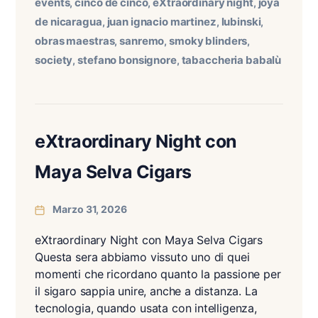
events
cinco de cinco
eXtraordinary night
joya
,
,
,
de nicaragua
juan ignacio martinez
lubinski
,
,
,
obras maestras
sanremo
smoky blinders
,
,
,
society
stefano bonsignore
tabaccheria babalù
,
,
eXtraordinary Night con
Maya Selva Cigars
Marzo 31, 2026
eXtraordinary Night con Maya Selva Cigars
Questa sera abbiamo vissuto uno di quei
momenti che ricordano quanto la passione per
il sigaro sappia unire, anche a distanza. La
tecnologia, quando usata con intelligenza,