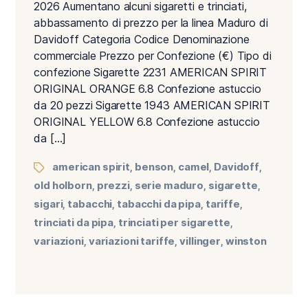
2026 Aumentano alcuni sigaretti e trinciati,
abbassamento di prezzo per la linea Maduro di
Davidoff Categoria Codice Denominazione
commerciale Prezzo per Confezione (€) Tipo di
confezione Sigarette 2231 AMERICAN SPIRIT
ORIGINAL ORANGE 6.8 Confezione astuccio
da 20 pezzi Sigarette 1943 AMERICAN SPIRIT
ORIGINAL YELLOW 6.8 Confezione astuccio
da […]
american spirit
benson
camel
Davidoff
,
,
,
,
old holborn
prezzi
serie maduro
sigarette
,
,
,
,
sigari
tabacchi
tabacchi da pipa
tariffe
,
,
,
,
trinciati da pipa
trinciati per sigarette
,
,
variazioni
variazioni tariffe
villinger
winston
,
,
,