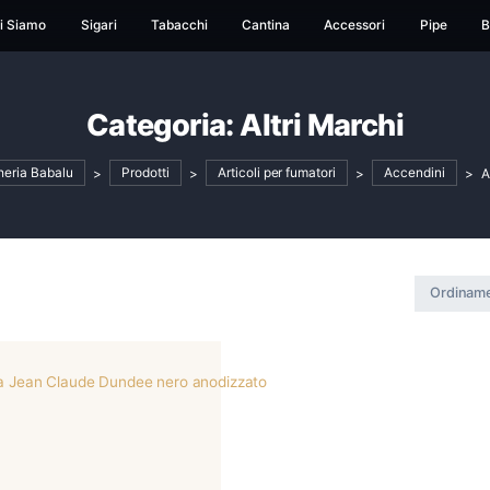
ome
Chi Siamo
Sigari
Tabacchi
Cantina
Ac
Categoria:
Altri M
Tabaccheria Babalu
>
Prodotti
>
Articoli per fumatori