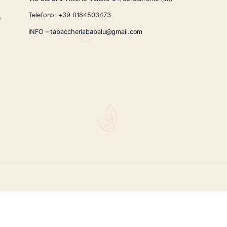
CONTATTI
Via Giardini Vittorio Veneto 54/56 Sanremo
i la nostra
Telefono:
+39 0184503473
icercati e un
ità.
INFO – tabaccheriababalu@gmail.com