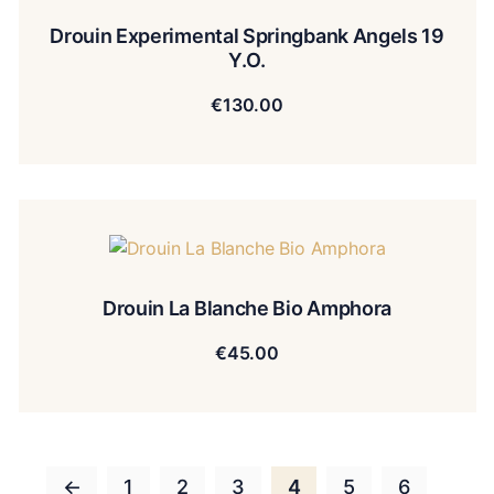
Drouin Experimental Springbank Angels 19
Y.O.
€
130.00
Drouin La Blanche Bio Amphora
€
45.00
←
1
2
3
4
5
6