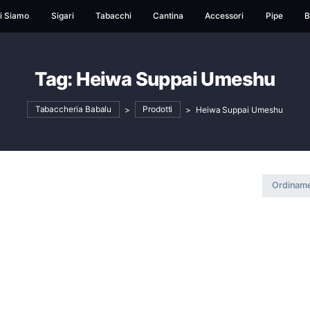
ome
Chi Siamo
Sigari
Tabacchi
Cantina
Ac
Tag:
Heiwa Suppai 
Tabaccheria Babalu
>
Prodotti
>
Heiw