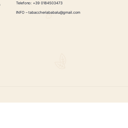
CONTATTI
Via Giardini Vittorio Veneto 54/56 Sanremo
i la nostra
Telefono:
+39 0184503473
icercati e un
ità.
INFO – tabaccheriababalu@gmail.com