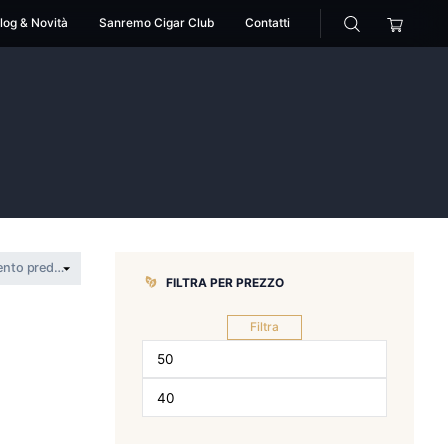
cessori
Pipe
Blog & Novità
Sanremo Cigar Club
Umeshu
a Suppai Umeshu
FILTRA PER 