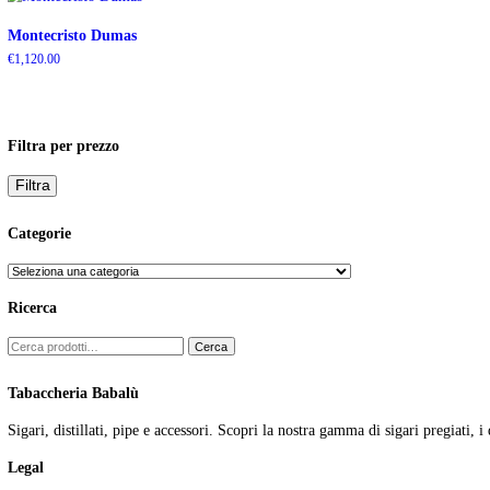
Tag:
linea 1935
Tabaccheria Babalu
>
Prodotti
>
linea 1935
Visualizzazione di 3 risultati
Montecristo Dumas