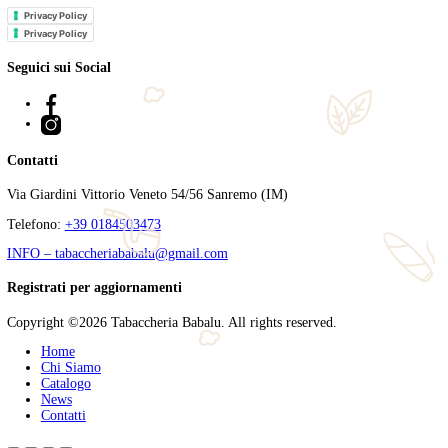
€
1,120.00
Filtra per prezzo
Filtra
Categorie
Ricerca
Cerca
Tabaccheria Babalù
Sigari, distillati, pipe e accessori. Scopri la nostra gamma di sigari