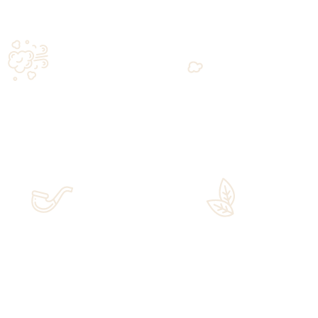
€
1,400.00
ri di qualità.